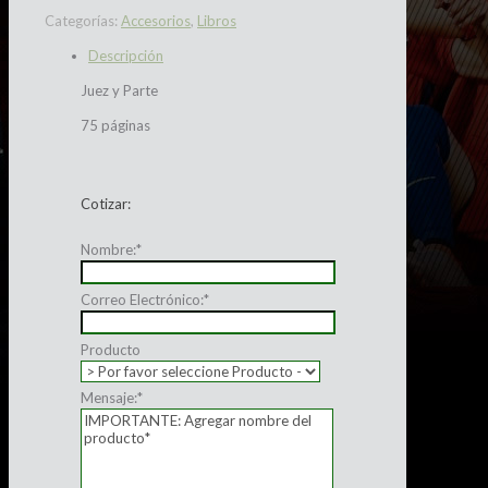
Categorías:
Accesorios
,
Libros
Descripción
Juez y Parte
75 páginas
Cotizar:
Nombre:
*
Correo Electrónico:
*
Producto
Mensaje:
*