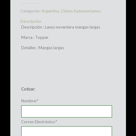
Categorías:
Argentina
,
Clubes Sudamericanos
Descripción
Descripción : Lanus noventera mangas largas
Marca : Topper
Detalles : Mangas largas
Cotizar:
Nombre:
*
Correo Electrónico:
*