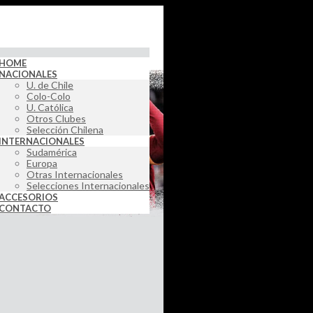
HOME
NACIONALES
U. de Chile
Colo-Colo
U. Católica
Otros Clubes
Selección Chilena
INTERNACIONALES
Sudamérica
Europa
Otras Internacionales
Selecciones Internacionales
ACCESORIOS
CONTACTO