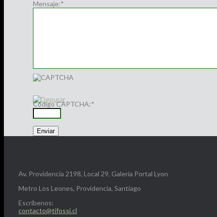
Mensaje:
*
Código CAPTCHA:
*
Av. Providencia 2198, Local 29, Galería Portal Lyon
Metro Los Leones, Providencia, Santiago
Escríbenos:
contacto@tifossi.cl