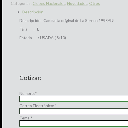
Categorías:
Clubes Nacionales
,
Novedades
,
Otros
Descripción
Descripción : Camiseta original de La Serena 1998/99
Talla : L
Estado : USADA ( 8/10)
Cotizar:
Nombre:
*
Correo Electrónico:
*
Tema:
*