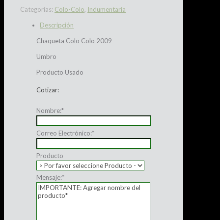
Categorías:
Colo-Colo
,
Indumentaria
Descripción
Chaqueta Colo Colo 2009
Umbro
Producto Usado
Cotizar:
Nombre:
*
Correo Electrónico:
*
Producto
Mensaje:
*