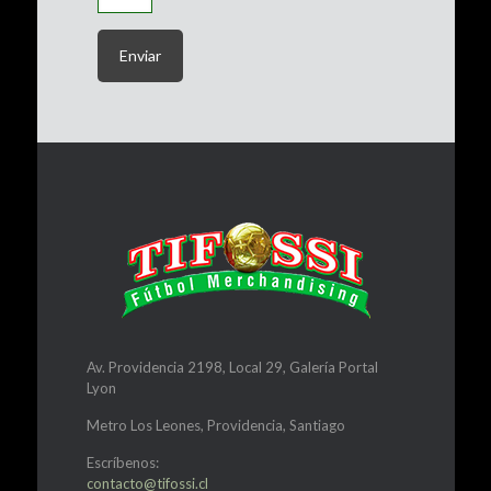
Av. Providencia 2198, Local 29, Galería Portal
Lyon
Metro Los Leones, Providencia, Santiago
Escríbenos:
contacto@tifossi.cl