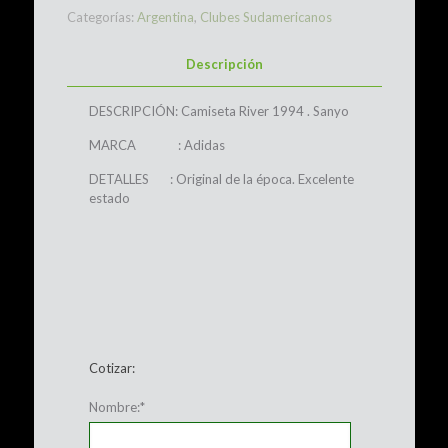
Categorías:
Argentina
,
Clubes Sudamericanos
Descripción
DESCRIPCIÓN: Camiseta River 1994 . Sanyo
MARCA : Adidas
DETALLES : Original de la época. Excelente
estado
Cotizar:
Nombre:
*