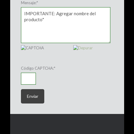
Mensaje:
*
Código CAPTCHA:
*