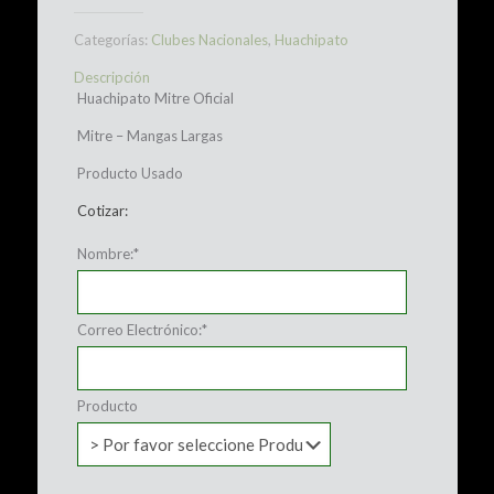
Categorías:
Clubes Nacionales
,
Huachipato
Descripción
Huachipato Mitre Oficial
Mitre – Mangas Largas
Producto Usado
Cotizar:
Nombre:
*
Correo Electrónico:
*
Producto