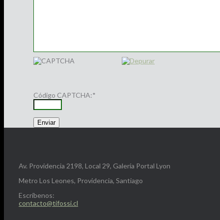
Código CAPTCHA:
*
Av. Providencia 2198, Local 29, Galería Portal Lyon
Metro Los Leones, Providencia, Santiago
Escríbenos:
contacto@tifossi.cl