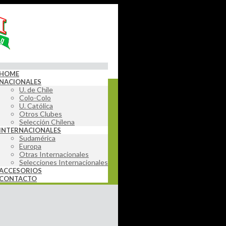
HOME
NACIONALES
U. de Chile
Colo-Colo
U. Católica
Otros Clubes
Selección Chilena
INTERNACIONALES
Sudamérica
Europa
Otras Internacionales
Selecciones Internacionales
ACCESORIOS
CONTACTO