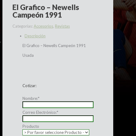
El Grafico – Newells
Campeón 1991
Categorías:
Accesorios
,
Revistas
Descripción
El Grafico – Newells Campeón 1991
Usada
Cotizar:
Nombre:
*
Correo Electrónico:
*
Producto