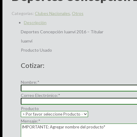
Categorías:
Clubes Nacionales
,
Otros
Descripción
Deportes Concepción Iuanvi 2016 – Titular
Iuanvi
Producto Usado
Cotizar:
Nombre:
*
Correo Electrónico:
*
Producto
Mensaje:
*