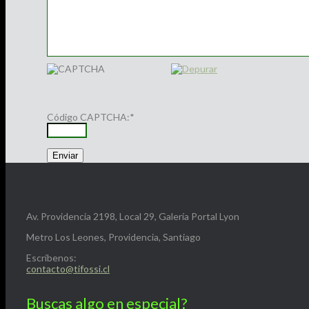
Código CAPTCHA:
*
Av. Providencia 2198, Local 29, Galería Portal Lyon
Metro Los Leones, Providencia, Santiago
Escríbenos:
contacto@tifossi.cl
Buscas algo en especial?