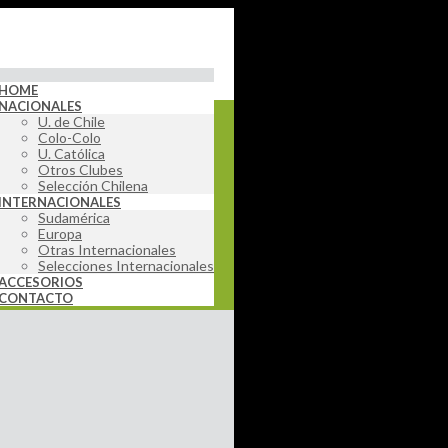
HOME
NACIONALES
U. de Chile
Colo-Colo
U. Católica
Otros Clubes
Selección Chilena
INTERNACIONALES
Sudamérica
Europa
Otras Internacionales
Selecciones Internacionales
ACCESORIOS
CONTACTO