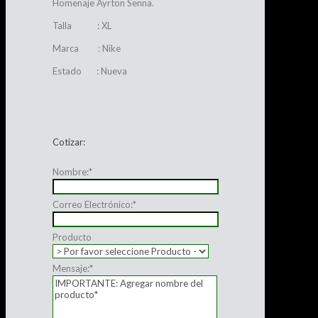
Homenaje Ayrton Senna.
Talla : XL
Marca : Nike
Estado : Nueva
Cotizar:
Nombre:
*
Correo Electrónico:
*
Producto
Mensaje:
*