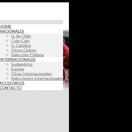
HOME
NACIONALES
U. de Chile
Colo-Colo
U. Católica
Otros Clubes
Selección Chilena
INTERNACIONALES
Sudamérica
Europa
Otras Internacionales
Selecciones Internacionales
ACCESORIOS
CONTACTO