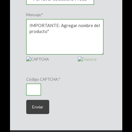
Mensaje:
*
Código CAPTCHA:
*