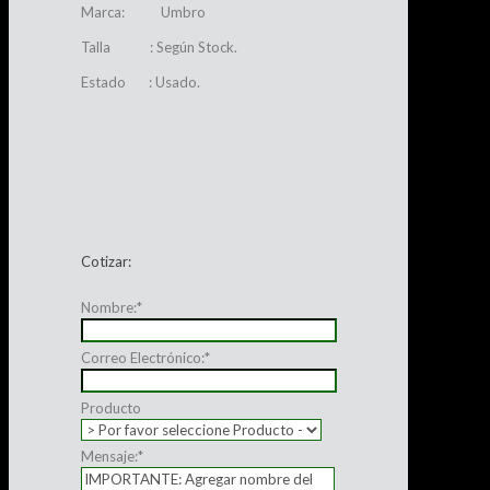
Marca: Umbro
Talla : Según Stock.
Estado : Usado.
Cotizar:
Nombre:
*
Correo Electrónico:
*
Producto
Mensaje:
*