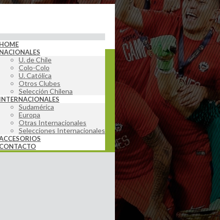
HOME
NACIONALES
U. de Chile
Colo-Colo
U. Católica
Otros Clubes
Selección Chilena
INTERNACIONALES
Sudamérica
Europa
Otras Internacionales
Selecciones Internacionales
ACCESORIOS
CONTACTO