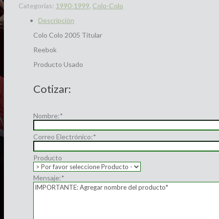
Categorías:
1990-1999
,
Colo-Colo
Descripción
Colo Colo 2005 Titular
Reebok
Producto Usado
Cotizar:
Nombre:
*
Correo Electrónico:
*
Producto
Mensaje:
*