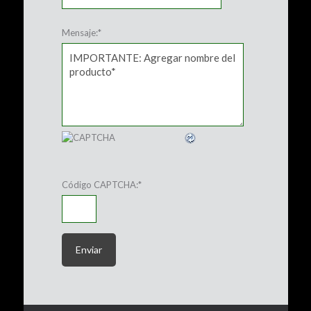
Mensaje:
*
Código CAPTCHA:
*