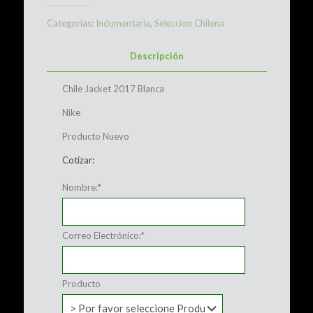
Categorías:
Indumentaria
,
Seleccion Chilena
Descripción
Chile Jacket 2017 Blanca
Nike
Producto Nuevo
Cotizar:
Nombre:
*
Correo Electrónico:
*
Producto