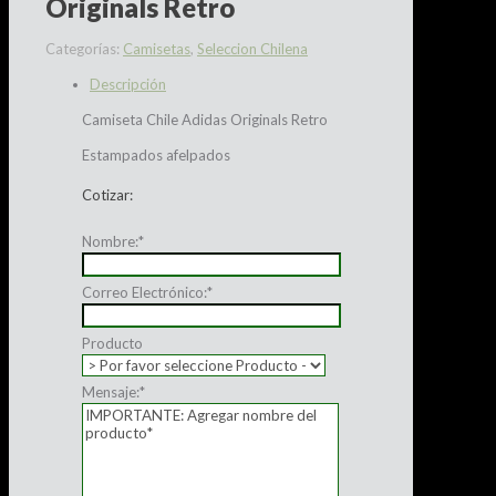
Originals Retro
Categorías:
Camisetas
,
Seleccion Chilena
Descripción
Camiseta Chile Adidas Originals Retro
Estampados afelpados
Cotizar:
Nombre:
*
Correo Electrónico:
*
Producto
Mensaje:
*