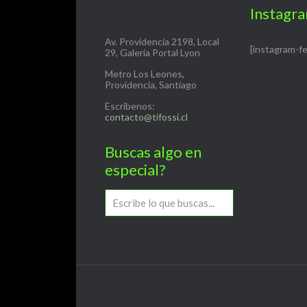
Instagr
Av. Providencia 2198, Local
[instagram-f
29, Galería Portal Lyon
Metro Los Leones,
Providencia, Santiago
Escríbenos:
contacto@tifossi.cl
Buscas algo en
especial?