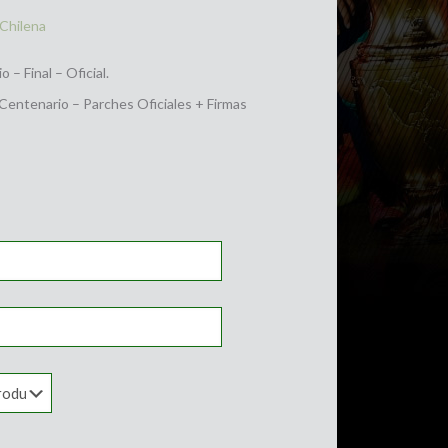
 Chilena
– Final – Oficial.
 Centenario – Parches Oficiales + Firmas