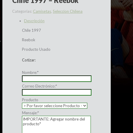
Chile 1997 – Reebok
Categorías:
Camisetas
,
Seleccion Chilena
Descripción
Chile 1997
Reebok
Producto Usado
Cotizar:
Nombre:
*
Correo Electrónico:
*
Producto
Mensaje:
*