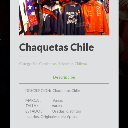
Chaquetas Chile
Categorías:
Camisetas
,
Seleccion Chilena
Descripción
DESCRIPCIÓN: Chaquetas Chile
MARCA : Varias
TALLA : Varias
ESTADO : Usadas, distintos
estados. Originales de la época.