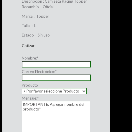
Descripción : Camiseta Racing Topper
Recambio – Oficial
Marca : Topper
Talla : L
Estado – Sin uso
Cotizar:
Nombre:
*
Correo Electrónico:
*
Producto
Mensaje:
*