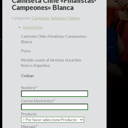
Camiseta Chile «Finalistas-
Campeones» Blanca
Categorías:
Camisetas
,
Seleccion Chilena
Descripción
Camiseta Chile «Finalistas-Campeones»
Blanca
Puma
Modelo usado al terminar el partido
final vs Argentina
Cotizar:
Nombre:
*
Correo Electrónico:
*
Producto
Mensaje:
*