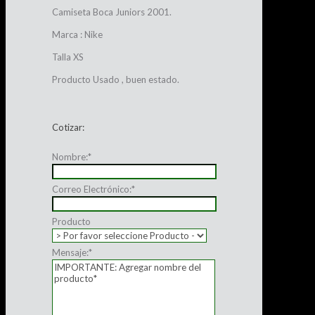
Camiseta Boca Juniors 2001.
Marca : Nike
Talla XS
Producto Usado , buen estado.
Cotizar:
Nombre:
*
Correo Electrónico:
*
Producto
Mensaje:
*