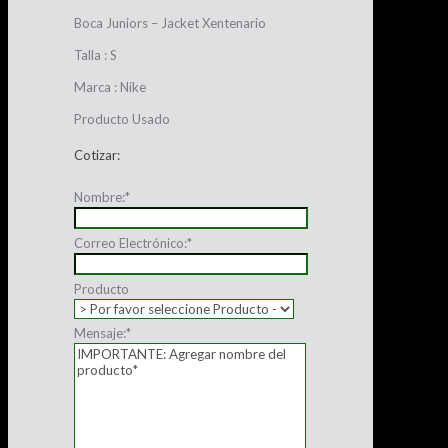
Boca Juniors – Jacket Xentenario
Talla : S
Marca : Nike
Producto Usado
Cotizar:
Nombre:
*
Correo Electrónico:
*
Producto
Mensaje:
*