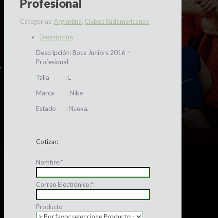
Profesional
Categorías:
Argentina
,
Clubes Sudamericanos
Descripción
Descripción: Boca Juniors 2016 –
Profesional
Talla : L
Marca : Nike
Estado : Nueva.
Cotizar:
Nombre:
*
Correo Electrónico:
*
Producto