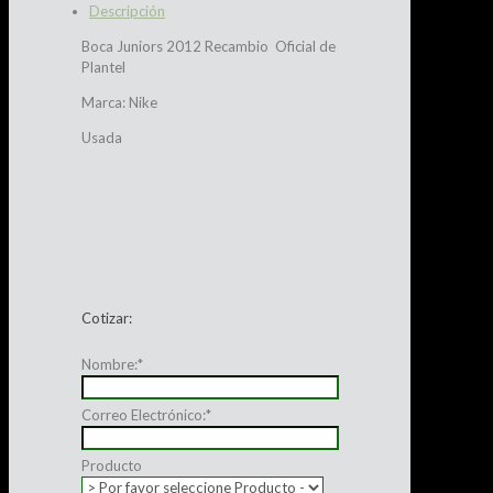
Descripción
Boca Juniors 2012 Recambio Oficial de
Plantel
Marca: Nike
Usada
Cotizar:
Nombre:
*
Correo Electrónico:
*
Producto