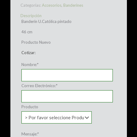
Categorías:
Accesorios
,
Banderines
Descripción
Banderín U.Católica pintado
46 cm
Producto Nuevo
Cotizar:
Nombre:
*
Correo Electrónico:
*
Producto
Mensaje:
*