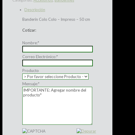
Categorías:
Accesorios
,
Banderines
Descripción
Banderín Colo Colo – Impreso – 50 cm
Cotizar:
Nombre:
*
Correo Electrónico:
*
Producto
Mensaje:
*