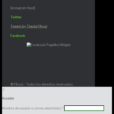
[instagram-feed]
Twitter
Tweets by TiendaTifossi
Facebook
®Tifossi - Todos los derechos reservados
✕
Acceder
Nombre de usuario o correo electrónico
*