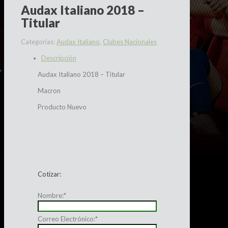
Audax Italiano 2018 –
Titular
Categorías:
Audax Italiano
,
Clubes Nacionales
Descripción
Audax Italiano 2018 – Titular
Macron
Producto Nuevo
Cotizar:
Nombre:
*
Correo Electrónico:
*