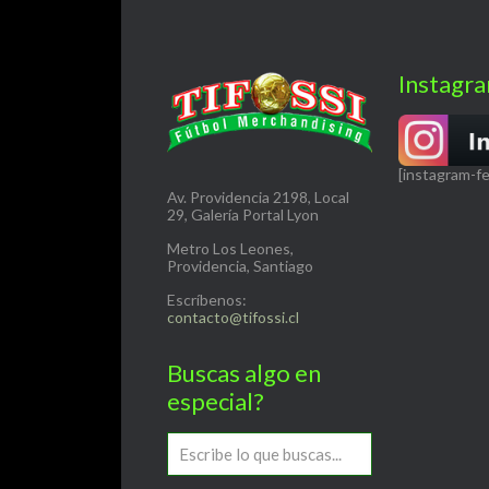
Instagr
[instagram-f
Av. Providencia 2198, Local
29, Galería Portal Lyon
Metro Los Leones,
Providencia, Santiago
Escríbenos:
contacto@tifossi.cl
Buscas algo en
especial?