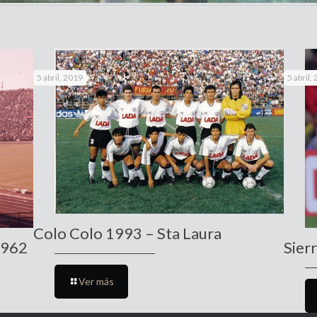
5 abril, 2019
5 abril,
Colo Colo 1993 – Sta Laura
1962
Sierr
Ver más