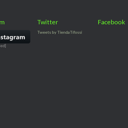
am
Twitter
Facebook
Tweets by TiendaTifossi
eed]