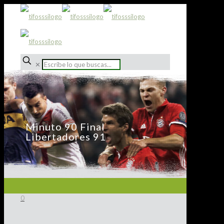
✕
Minuto 90 Final
Libertadores 91
0