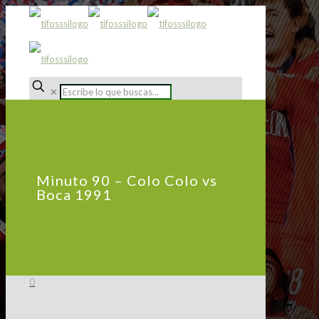
✕
Minuto 90 – Colo Colo vs
Boca 1991
0