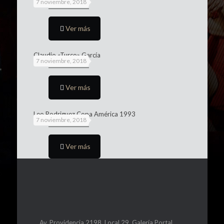
7 noviembre, 2018
Ver más
Claudio «Turco» García
7 noviembre, 2018
Ver más
Leo Rodriguez Copa América 1993
7 noviembre, 2018
Ver más
Av. Providencia 2198, Local 29, Galería Portal