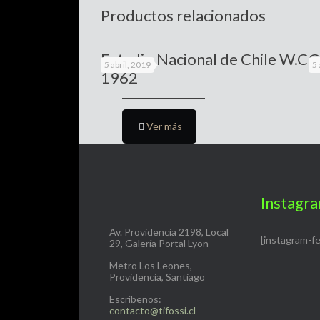
Productos relacionados
Estadio Nacional de Chile W.C
C
5 abril, 2019
5 
1962
Ver más
Instagr
Av. Providencia 2198, Local
[instagram-f
29, Galería Portal Lyon
Metro Los Leones,
Providencia, Santiago
Escríbenos:
contacto@tifossi.cl