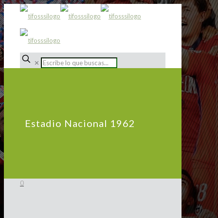
✕
Estadio Nacional 1962
0