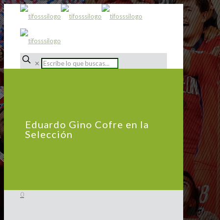
✕
Eduardo Gino Cofre en la
Selección
0