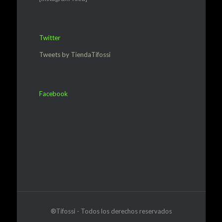
Twitter
Tweets by TiendaTifossi
Facebook
®Tifossi - Todos los derechos reservados