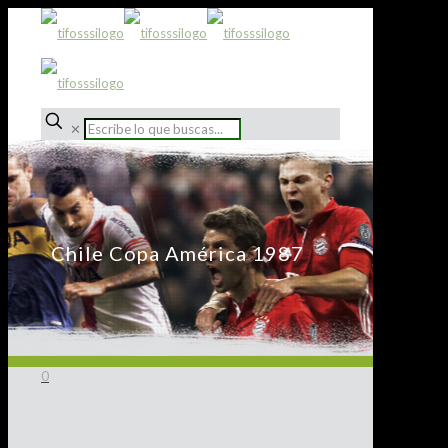
✕
Chile Copa América 1987
0