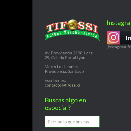
Instagr
[instagram-f
Av. Providencia 2198, Local
29, Galería Portal Lyon
Metro Los Leones,
Providencia, Santiago
Escríbenos:
contacto@tifossi.cl
Buscas algo en
especial?