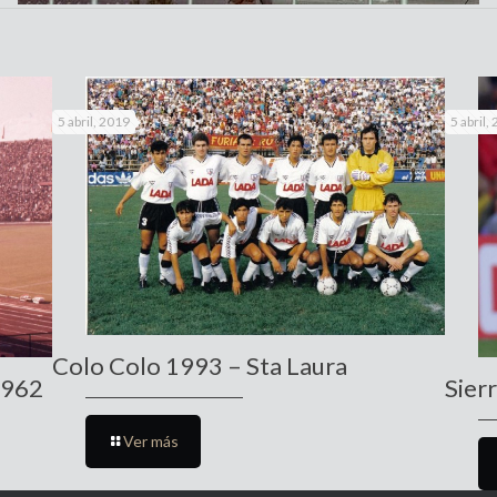
5 abril, 2019
5 abril,
Colo Colo 1993 – Sta Laura
1962
Sierr
Ver más