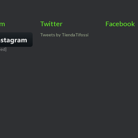
am
Twitter
Facebook
Tweets by TiendaTifossi
eed]