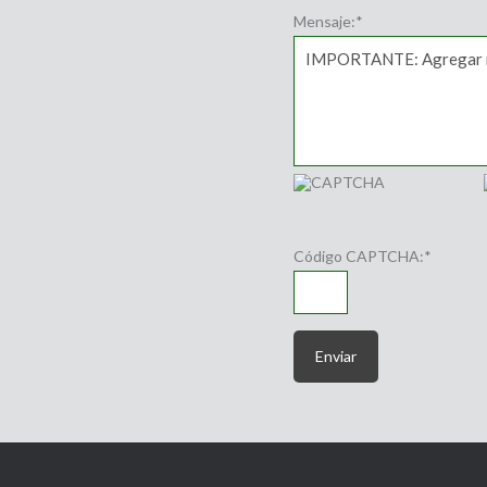
Mensaje:
*
Código CAPTCHA:
*