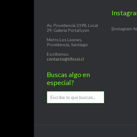
Instagr
Av. Providencia 2198, Local
[instagram-f
29, Galería Portal Lyon
Metro Los Leones,
Providencia, Santiago
Escríbenos:
contacto@tifossi.cl
Buscas algo en
especial?