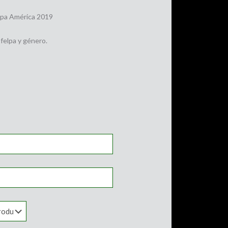
pa América 2019
elpa y género.