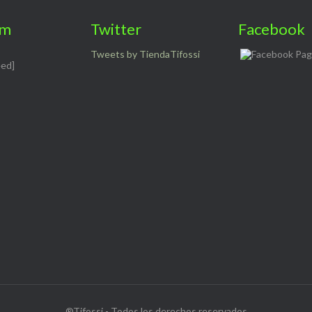
am
Twitter
Facebook
Tweets by TiendaTifossi
eed]
®Tifossi - Todos los derechos reservados