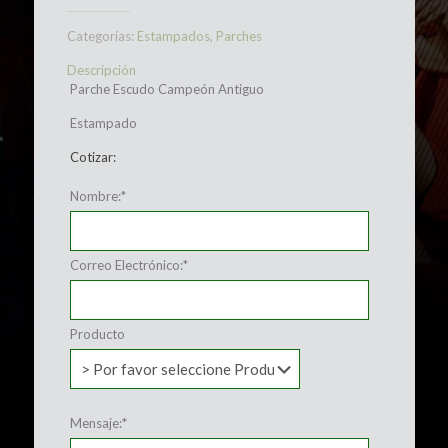
Categorías:
Estampados
,
Parches
Descripción
Parche Escudo Campeón Antiguo
Estampado
Cotizar:
Nombre:
*
Correo Electrónico:
*
Producto
Mensaje:
*