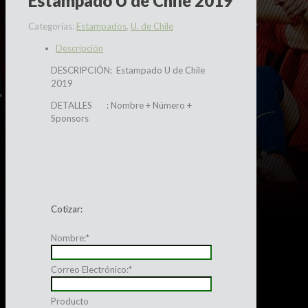
Estampado U de Chile 2019
Categorías:
Estampados
,
U. de Chile
Descripción
DESCRIPCIÓN: Estampado U de Chile
2019
DETALLES : Nombre + Número +
Sponsors
Cotizar:
Nombre:
*
Correo Electrónico:
*
Producto