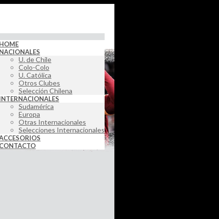
HOME
NACIONALES
U. de Chile
Colo-Colo
U. Católica
Otros Clubes
Selección Chilena
INTERNACIONALES
Sudamérica
Europa
Otras Internacionales
Selecciones Internacionales
ACCESORIOS
CONTACTO