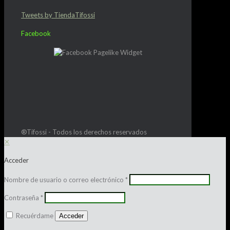
Tweets by TiendaTifossi
Facebook
®Tifossi - Todos los derechos reservados
✕
Acceder
Nombre de usuario o correo electrónico
*
Contraseña
*
Recuérdame
Acceder