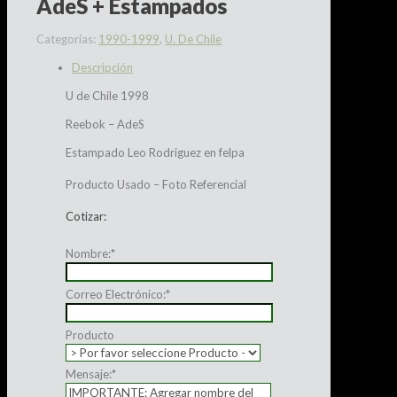
AdeS + Estampados
Categorías:
1990-1999
,
U. De Chile
Descripción
U de Chile 1998
Reebok – AdeS
Estampado Leo Rodriguez en felpa
Producto Usado – Foto Referencial
Cotizar:
Nombre:
*
Correo Electrónico:
*
Producto
Mensaje:
*