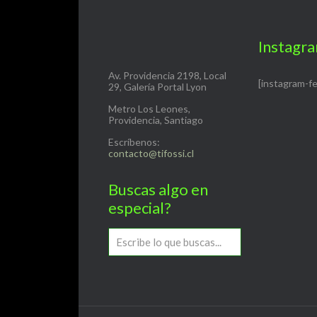
Instagr
Av. Providencia 2198, Local
[instagram-f
29, Galería Portal Lyon
Metro Los Leones,
Providencia, Santiago
Escríbenos:
contacto@tifossi.cl
Buscas algo en
especial?