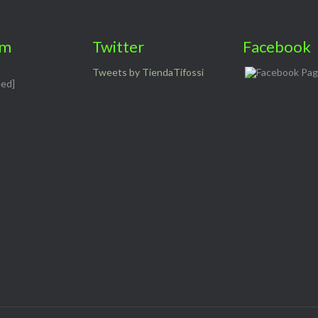
am
Twitter
Facebook
Tweets by TiendaTifossi
eed]