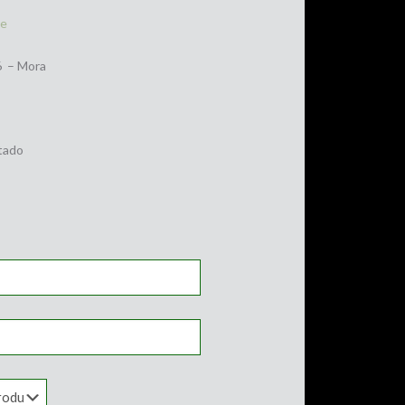
le
6 – Mora
tado