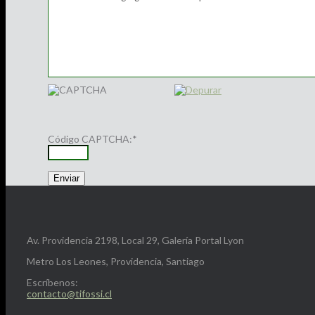
Código CAPTCHA:
*
Av. Providencia 2198, Local 29, Galería Portal Lyon
Metro Los Leones, Providencia, Santiago
Escríbenos:
contacto@tifossi.cl