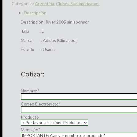
Categorías:
Argentina
,
Clubes Sudamericanos
Descripción
Descripción: River 2005 sin sponsor
Talla : L
Marca : Adidas (Climacool)
Estado : Usada
Cotizar:
Nombre:
*
Correo Electrónico:
*
Producto
Mensaje:
*