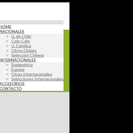
HOME
NACIONALES
U. de Chile
Colo-Colo
U. Católica
Otros Clubes
Selección Chilena
INTERNACIONALES
Sudamérica
Europa
Otras Internacionales
Selecciones Internacionales
ACCESORIOS
CONTACTO