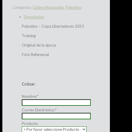
Categorías:
Clubes Nacionales
,
Palestino
Descripción
Palestino – Copa Libertadores 2015
Training
Original de la época
Foto Referencal
Cotizar:
Nombre:
*
Correo Electrónico:
*
Producto