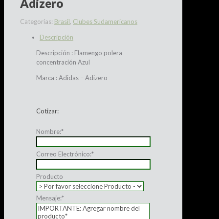
Adizero
Categorías:
Brasil
,
Clubes Sudamericanos
Descripción
Descripción : Flamengo polera
concentración Azul
Marca : Adidas – Adizero
Cotizar:
Nombre:
*
Correo Electrónico:
*
Producto
Mensaje:
*