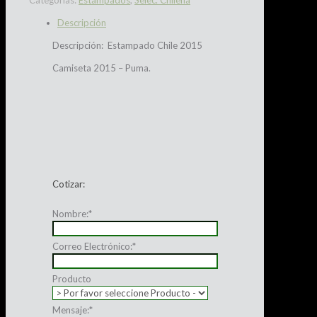
Categorías:
Estampados
,
Selec. Chilena
Descripción
Descripción: Estampado Chile 2015
Camiseta 2015 – Puma.
Cotizar:
Nombre:
*
Correo Electrónico:
*
Producto
Mensaje:
*