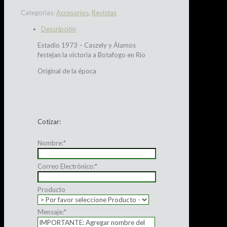
Categorías:
Accesorios
,
Revistas
Descripción
Estadio 1973 – Caszely y Álamos
festejan la victoria a Botafogo en Río
Original de la época
Cotizar:
Nombre:
*
Correo Electrónico:
*
Producto
Mensaje:
*